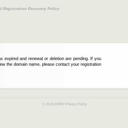
d Registration Recovery Policy
s expired and renewal or deletion are pending. If you
abgelaufen und die Verlängerung oder Löschung der
new the domain name, please contact your registration
er Registrant sind und die Domainregistrierung
ie bitte Ihren Service-Provider.
© 2026 ERRP
Privacy Policy