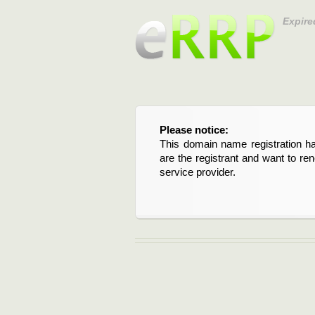
Expire
Please notice:
Bitte beachten Sie:
This domain name registration ha
Diese Domainregistrierung ist 
are the registrant and want to re
Domain stehen an. Wenn Sie d
service provider.
verlängern möchten, kontaktieren S