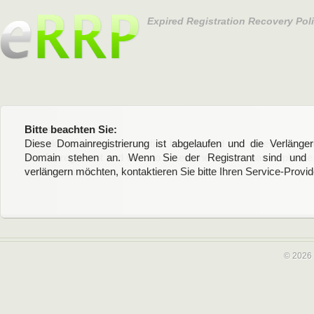
Expired Registration Recovery Pol
Please notice:
Bitte beachten Sie:
This domain name registration has expired and renewal or dele
Diese Domainregistrierung ist abgelaufen und die Verläng
are the registrant and want to renew the domain name, please 
Domain stehen an. Wenn Sie der Registrant sind und di
service provider.
verlängern möchten, kontaktieren Sie bitte Ihren Service-Provid
© 2026