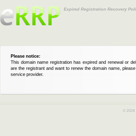
Expired Registration Recovery Pol
Please notice:
Bitte beachten Sie:
This domain name registration has expired and renewal or dele
Diese Domainregistrierung ist abgelaufen und die Verläng
are the registrant and want to renew the domain name, please 
Domain stehen an. Wenn Sie der Registrant sind und di
service provider.
verlängern möchten, kontaktieren Sie bitte Ihren Service-Provid
© 2026