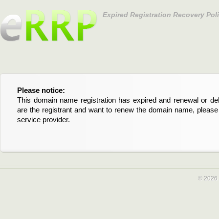
Expired Registration Recovery Pol
Please notice:
Bitte beachten Sie:
This domain name registration has expired and renewal or dele
Diese Domainregistrierung ist abgelaufen und die Verläng
are the registrant and want to renew the domain name, please 
Domain stehen an. Wenn Sie der Registrant sind und di
service provider.
verlängern möchten, kontaktieren Sie bitte Ihren Service-Provid
© 2026