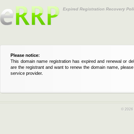
Expired Registration Recovery Pol
Please notice:
Bitte beachten Sie:
This domain name registration has expired and renewal or dele
Diese Domainregistrierung ist abgelaufen und die Verläng
are the registrant and want to renew the domain name, please 
Domain stehen an. Wenn Sie der Registrant sind und di
service provider.
verlängern möchten, kontaktieren Sie bitte Ihren Service-Provid
© 2026